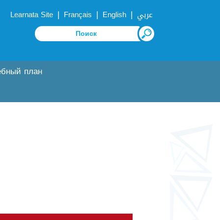
|
|
|
Learnata Site
Français
English
عربي
ебный план