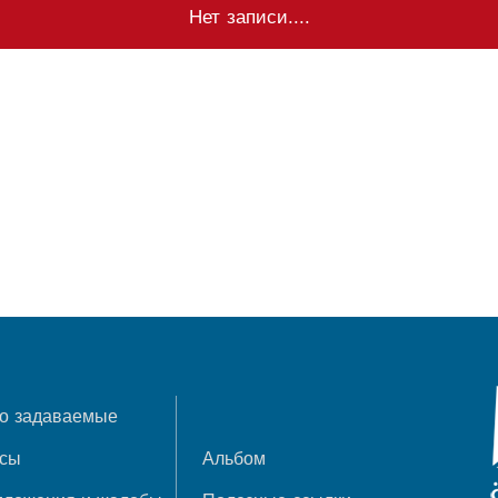
Нет записи....
о задаваемые
осы
Альбом