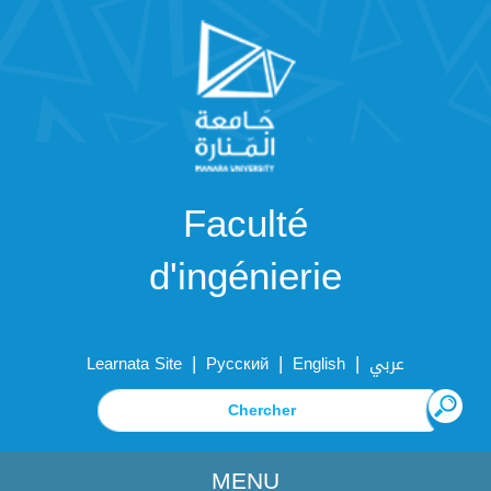
Faculté
d'ingénierie
|
|
|
Learnata Site
Русский
English
عربي
MENU