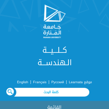
كــلـــيـــة
الـهندســـة
|
|
|
موقع Learnata
Русский
Français
English
القائمة