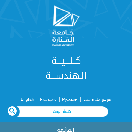
كــلـــيـــة
الـهندســـة
|
|
|
موقع Learnata
Русский
Français
English
القائمة