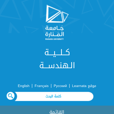
كــلـــيـــة
الـهندســـة
|
|
|
موقع Learnata
Русский
Français
English
القائمة