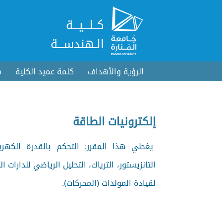
كــلـــيـــة
الـهندســـة
الرؤية والأهداف
كلمة عميد الكلية
م
إلكترونيات الطاقة
يغطي هذا المقرر: التحكم بالقدرة الكهربائ
التانزيستور، الترياك، التحليل الرياضي للدارات
لقيادة المولدات (المحركات).