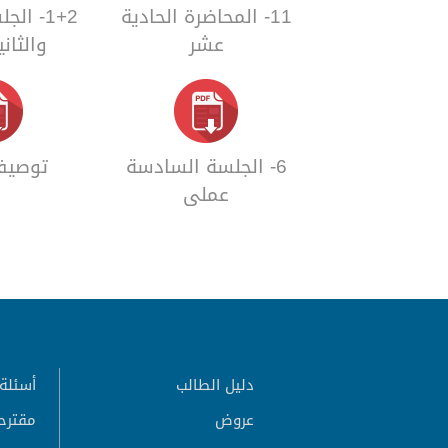
11- المحاضرة الحادية
1+2- ال
عشر
والثان
6- الجلسة السادسة
توصيف 
عملي
دليل الطالب
أسئلة 
عروض
مقترح