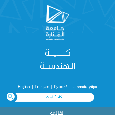
كــلـــيـــة
الـهندســـة
|
|
|
موقع Learnata
Русский
Français
English
القائمة