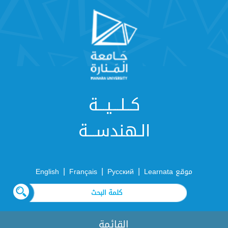
كــلـــيـــة
الـهندســـة
|
|
|
موقع Learnata
Русский
Français
English
القائمة