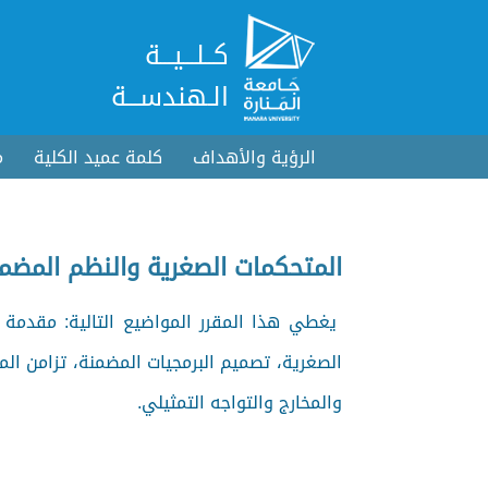
كــلـــيـــة
الـهندســـة
الرؤية والأهداف
كلمة عميد الكلية
م
المتحكمات الصغرية والنظم المضم
يغطي هذا المقرر المواضيع التالية: مقدمة ع
الصغرية، تصميم البرمجيات المضمنة، تزامن ال
والمخارج والتواجه التمثيلي.