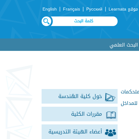
|
|
|
موقع Learnata
Русский
Français
English
لبحث العلمي
متحكمات
حَول كلية الهَندسة
للمداخل
مقررات الكلية
أعضاء الهيئة التدريسية