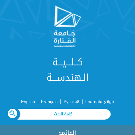
كــلـــيـــة
الـهندســـة
|
|
|
موقع Learnata
Русский
Français
English
القائمة