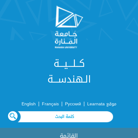
كــلـــيـــة
الـهندســـة
|
|
|
موقع Learnata
Русский
Français
English
القائمة