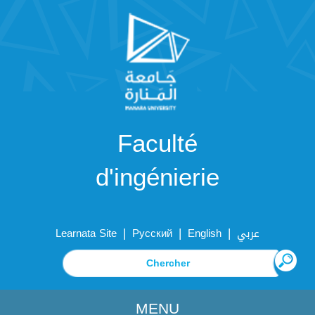
Faculté
d'ingénierie
|
|
|
Learnata Site
Русский
English
عربي
MENU