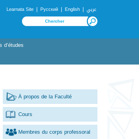
|
|
|
Learnata Site
Русский
English
عربي
s d’études
À propos de la Faculté
Cours
Membres du corps professoral