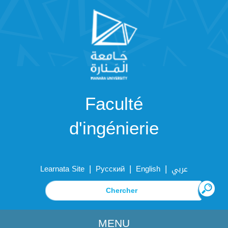
Faculté
d'ingénierie
|
|
|
Learnata Site
Русский
English
عربي
MENU