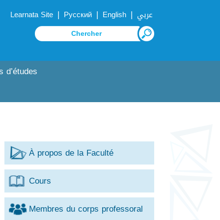
|
|
|
Learnata Site
Русский
English
عربي
s d’études
À propos de la Faculté
Cours
Membres du corps professoral