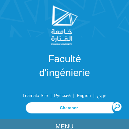
Faculté
d'ingénierie
|
|
|
Learnata Site
Русский
English
عربي
MENU