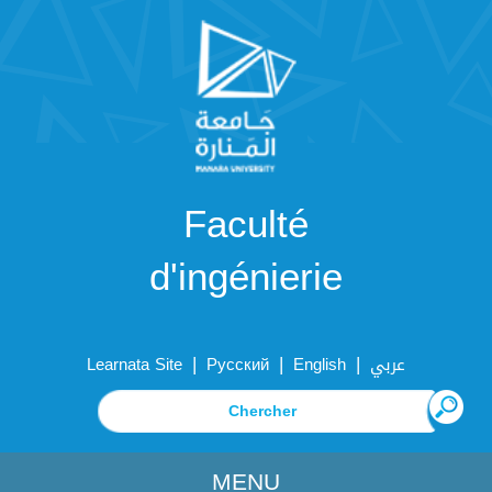
Faculté
d'ingénierie
|
|
|
Learnata Site
Русский
English
عربي
MENU