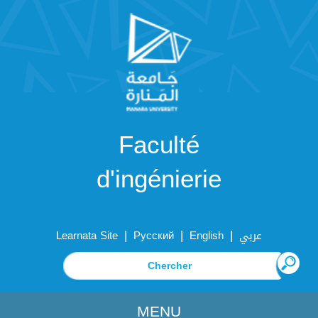
Faculté
d'ingénierie
|
|
|
Learnata Site
Русский
English
عربي
MENU