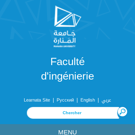
Faculté
d'ingénierie
|
|
|
Learnata Site
Русский
English
عربي
MENU