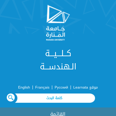
كــلـــيـــة
الـهندســـة
|
|
|
موقع Learnata
Русский
Français
English
القائمة