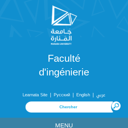
Faculté
d'ingénierie
|
|
|
Learnata Site
Русский
English
عربي
MENU