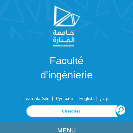
Faculté
d'ingénierie
|
|
|
Learnata Site
Русский
English
عربي
MENU