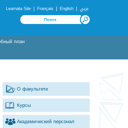
|
|
|
Learnata Site
Français
English
عربي
ебный план
О факультете
Курсы
Академический персонал