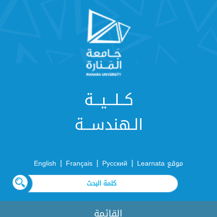
كــلـــيـــة
الـهندســـة
|
|
|
موقع Learnata
Русский
Français
English
القائمة