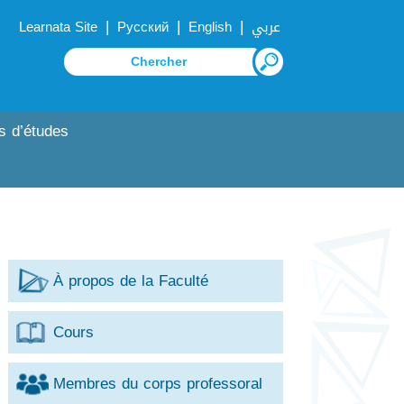
|
|
|
Learnata Site
Русский
English
عربي
s d’études
À propos de la Faculté
Cours
Membres du corps professoral