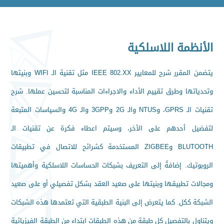
الأنظمة اللاسلكية
يتضمن المقرر شرح للمعايير IEEE 802.XX مثل تقنية الـ WIFI وبنيتها
وتحدياتها وطرق تقييم الأداء والاجراءات المناسبة لتحسين عملها. شرح
تقنيات الـ GPRS، وNTUS والـ 2G و3GPP والـ 4G والسياسات المتبعة
لتفضيل أحدهم على الأخر، وسيتم اعطاء فكرة عن تقنيات الـ
BLUTOOTH وZIGBEE المستخدمة كشرائح للاتصال في تطبيقات
الروبوتيك. إضافةً إلى التعريف بشبكات الحساسات اللاسلكية وأهميتها
ومجالات تطبيقها وبنيتها على صعيد العقد بشكل تفصيلي أو على صعيد
الشبكة ككل. كما يتعرض إلى البنية الطبقية التي تعتمدها هذه الشبكات
ويتناول بالتفصيل كل طبقة من هذه الطبقات ابتداء من الطبقة الفيزيائية