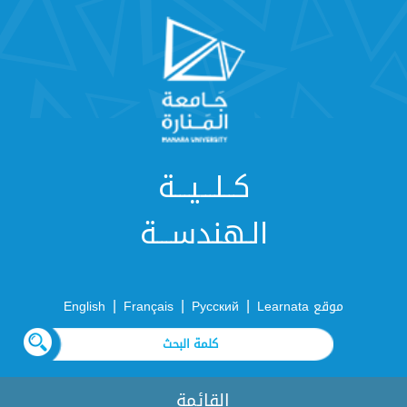
كــلـــيـــة
الـهندســـة
|
|
|
موقع Learnata
Русский
Français
English
القائمة