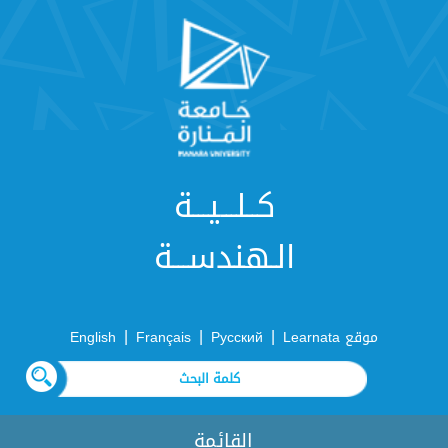
كــلـــيـــة
الـهندســـة
|
|
|
موقع Learnata
Русский
Français
English
القائمة