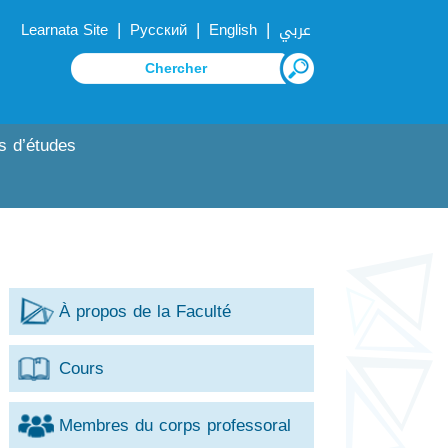
|
|
|
Learnata Site
Русский
English
عربي
s d’études
À propos de la Faculté
Cours
Membres du corps professoral