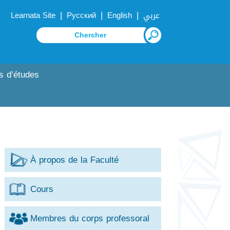
|
|
|
Learnata Site
Русский
English
عربي
s d’études
À propos de la Faculté
Cours
Membres du corps professoral