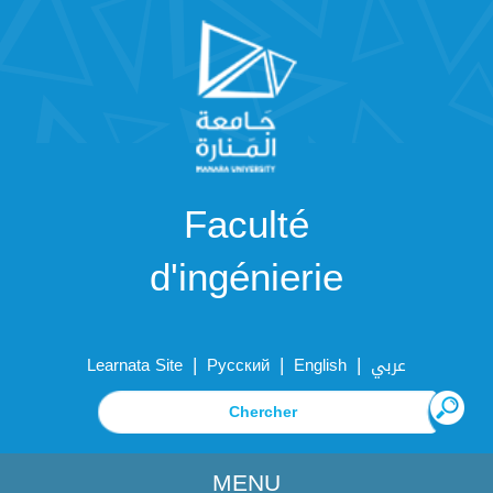
Faculté
d'ingénierie
|
|
|
Learnata Site
Русский
English
عربي
MENU