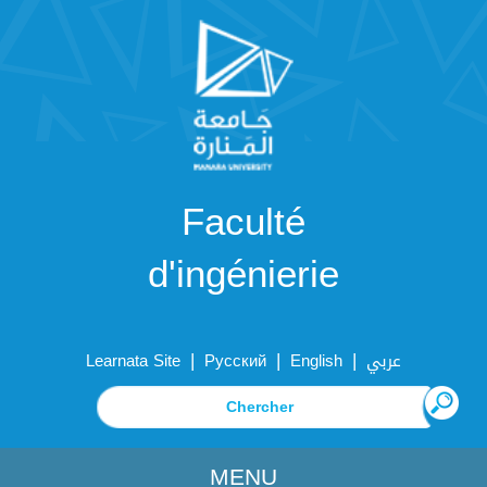
Faculté
d'ingénierie
|
|
|
Learnata Site
Русский
English
عربي
MENU