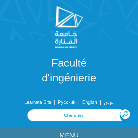
Faculté
d'ingénierie
|
|
|
Learnata Site
Русский
English
عربي
MENU