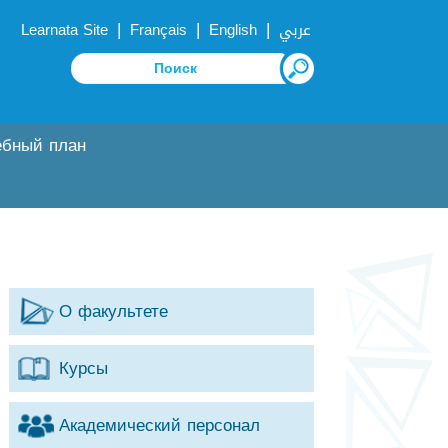
|
|
|
Learnata Site
Français
English
عربي
ебный план
О факультете
Курсы
Академический персонал