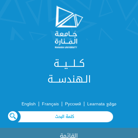
كــلـــيـــة
الـهندســـة
|
|
|
موقع Learnata
Русский
Français
English
القائمة