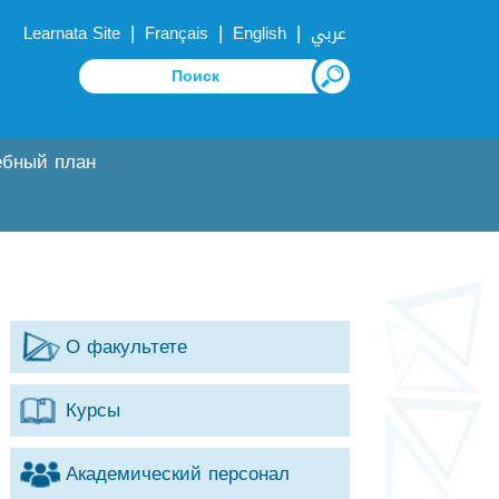
|
|
|
Learnata Site
Français
English
عربي
ебный план
О факультете
Курсы
Академический персонал