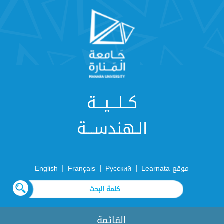
كــلـــيـــة
الـهندســـة
|
|
|
موقع Learnata
Русский
Français
English
القائمة