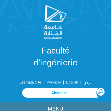
Faculté
d'ingénierie
|
|
|
Learnata Site
Русский
English
عربي
MENU