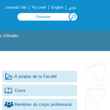
|
|
|
Learnata Site
Русский
English
عربي
s d’études
À propos de la Faculté
Cours
Membres du corps professoral