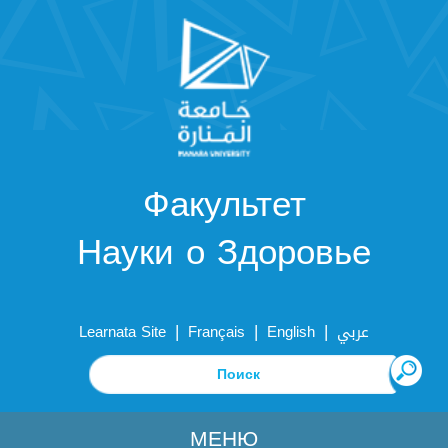
Факультет
Науки о Здоровье
|
|
|
Learnata Site
Français
English
عربي
МЕНЮ