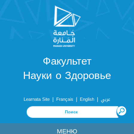
Факультет
Науки о Здоровье
|
|
|
Learnata Site
Français
English
عربي
МЕНЮ