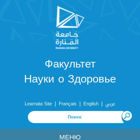
Факультет
Науки о Здоровье
|
|
|
Learnata Site
Français
English
عربي
МЕНЮ