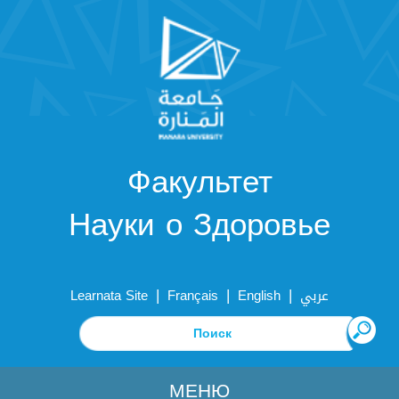
Факультет
Науки о Здоровье
|
|
|
Learnata Site
Français
English
عربي
МЕНЮ