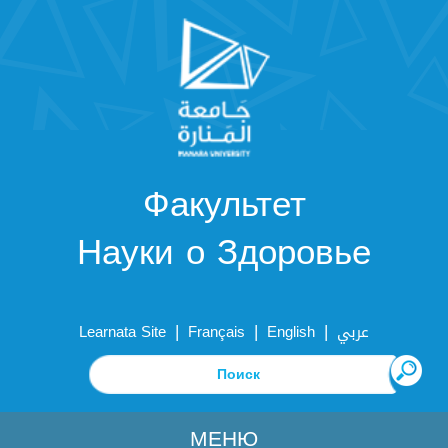
Факультет
Науки о Здоровье
|
|
|
Learnata Site
Français
English
عربي
МЕНЮ