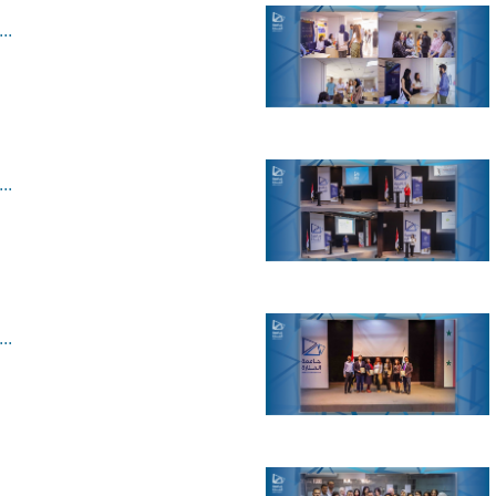
..
..
..
..