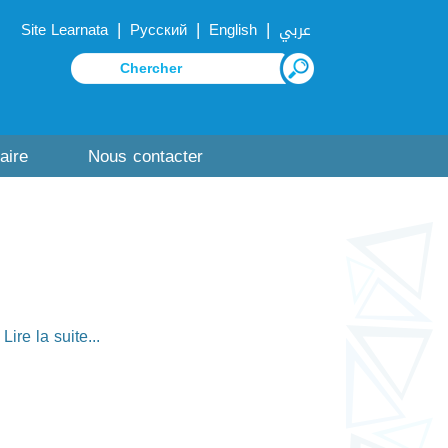
|
|
|
Site Learnata
Русский
English
عربي
aire
Nous contacter
Lire la suite...