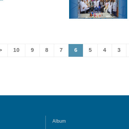
>
10
9
8
7
6
5
4
3
Album