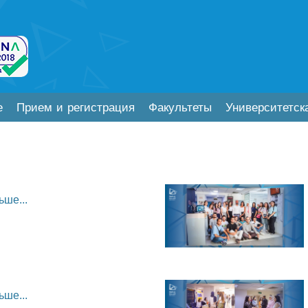
е
Прием и регистрация
Факультеты
Университетск
ьше...
ьше...