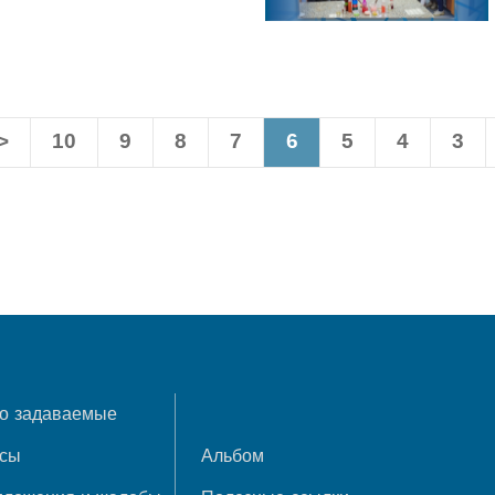
>
10
9
8
7
6
5
4
3
о задаваемые
осы
Альбом