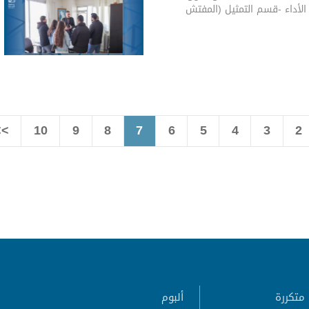
الأداء -قسم التمثيل (المفتش
>>
10
9
8
7
6
5
4
3
2
متكررة
ألبوم