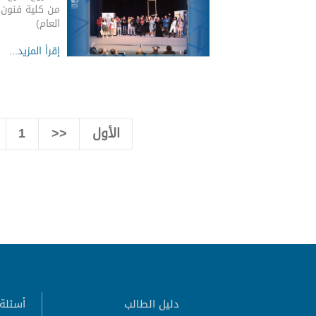
من كلية فنون 
العام)
إقرأ المزيد...
الأول
<<
1
دليل الطالب
أسئلة 