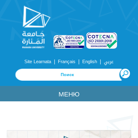
|
|
|
Site Learnata
Français
English
عربي
МЕНЮ