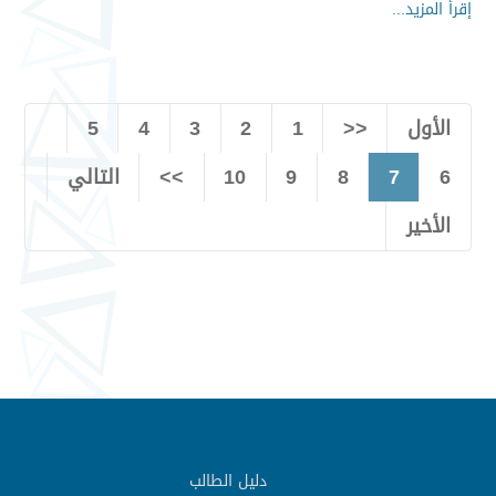
إقرأ المزيد...
الأول
<<
1
2
3
4
5
6
7
8
9
10
>>
التالي
الأخير
دليل الطالب