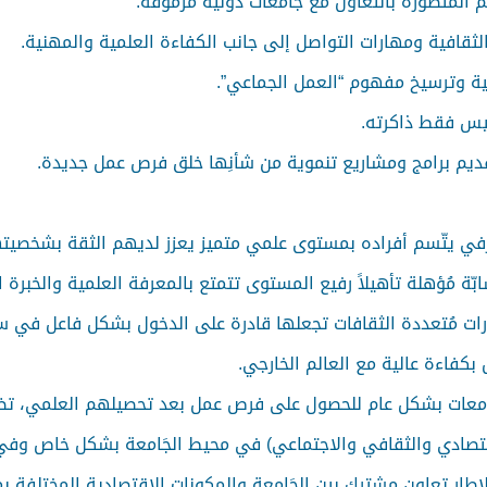
م المتطورة بالتعاون مع جامعات دولية مرموقة.
لثقافية ومهارات التواصل إلى جانب الكفاءة العلمية والمهنية.
يمية وترسيخ مفهوم “العمل الجماعي”.
ليس فقط ذاكرته.
قديم برامج ومشاريع تنموية من شأنِها خلق فرص عمل جديدة.
رفي يتّسم أفراده بمستوى علمي متميز يعزز لديهم الثقة بشخصي
 مُؤهلة تأهيلاً رفيع المستوى تتمتع بالمعرفة العلمية والخبرة الع
هارات مُتعددة الثقافات تجعلها قادرة على الدخول بشكل فاعل في 
بكفاءة عالية مع العالم الخارجي.
جامعات بشكل عام للحصول على فرص عمل بعد تحصيلهم العلمي، تضع 
الاقتصادي والثقافي والاجتماعي) في محيط الجَامعة بشكل خاص و
لإطار تعاون مشترك بين الجَامعة والمكونات الاقتصادية المختلفة