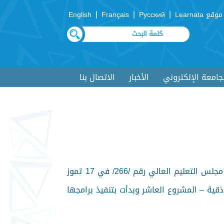
|
|
|
موقع Learnata
Русский
Français
English
لجامعة الإلكتروني
الأخبار
الاتصال بنا
أحدثت جَامعة المَنارة بموجب المرسوم رقم/ 108/ في 31 آذار 2016، وتمت الموافقة على افتتاحها بموجب قرار مجلس التعليم العالي رقم /266/ في 17 تموز
اني 2016. في المبنى المؤقت في مدينة اللاذقية – المشروع العاشر وبدأت بتنفيذ برامجها