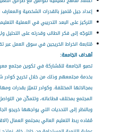
اعتماد مناهج تعليمية تتوافق مع طرائق التعلي
إعداد جيل مُتميز بالقدرات الشخصية والمعارف ا
التركيز على البعد التدريبي في العملية التعل
التوجّه إلى فكر الطالب وقدرته على التحليل و
مُتابعة انخراط الخريجين في سوق العمل عبر ت
أهداف الجَامعة:
تصبو الجَامعة للمُشاركة في تكوين مجتمع مع
بخدمة مجتمعهم وذلك من خلال تخريج كوادر شابّة
بمجالاتها المختلفة. وكوادر تتميّز بقدرات وم
المجتمع بمختلف قطاعاته، وتتمكّن من التواصل 
وبالنظر إلى التحديات التي يواجهها خريجو ال
مُفاده ربط التعليم العالي بمجتمع العمال (
عملية التنمية المستدامة من خلال خلق نماذج 