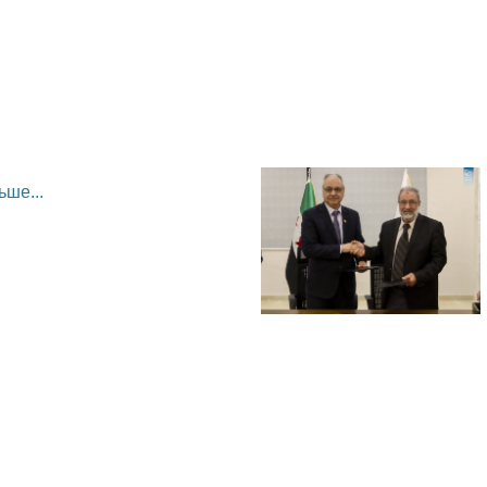
ьше...