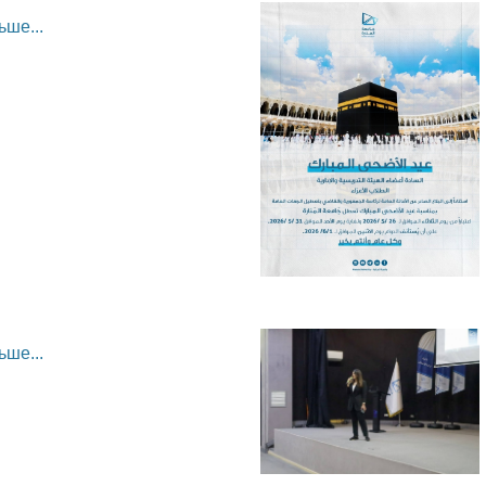
ьше...
ьше...