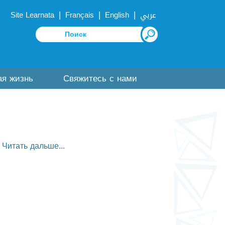
|
|
|
Site Learnata
Français
English
عربي
ая жизнь
Свяжитесь с нами
Читать дальше...