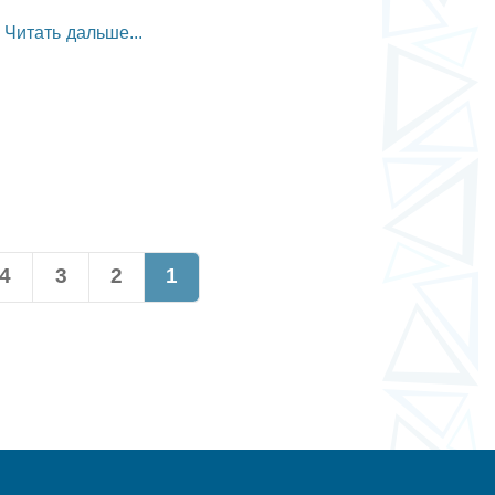
Читать дальше...
4
3
2
1