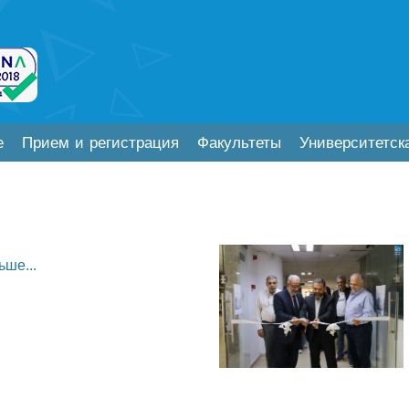
е
Прием и регистрация
Факультеты
Университетск
ьше...